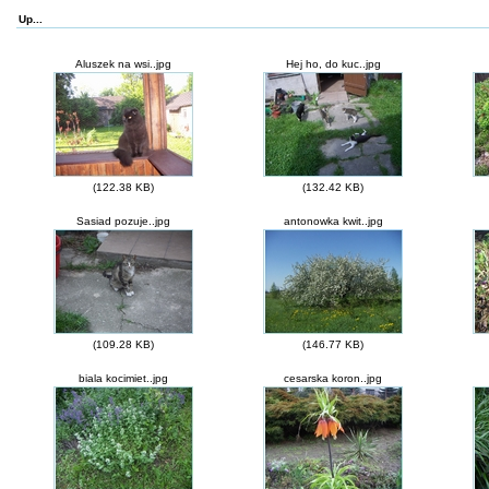
Up...
Aluszek na wsi..jpg
Hej ho, do kuc..jpg
(122.38 KB)
(132.42 KB)
Sasiad pozuje..jpg
antonowka kwit..jpg
(109.28 KB)
(146.77 KB)
biala kocimiet..jpg
cesarska koron..jpg