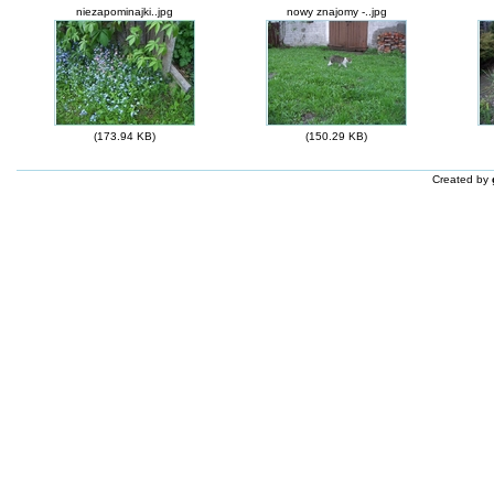
niezapominajki..jpg
nowy znajomy -..jpg
(173.94 KB)
(150.29 KB)
Created by