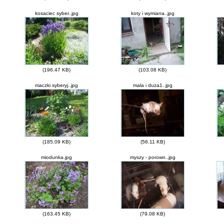
kosaciec syber..jpg
koty i wymiana..jpg
(196.47 KB)
(103.08 KB)
maczki syberyj..jpg
mala i duza1..jpg
(185.09 KB)
(56.11 KB)
miodunka.jpg
myszy - porown..jpg
(163.45 KB)
(79.08 KB)