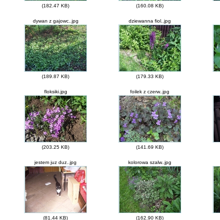
(182.47 KB)
(160.08 KB)
dywan z gajowc..jpg
dziewanna fiol..jpg
(189.87 KB)
(179.33 KB)
floksiki.jpg
foilek z czerw..jpg
(203.25 KB)
(141.69 KB)
jestem juz duz..jpg
kolorowa szalw..jpg
(81.44 KB)
(162.90 KB)